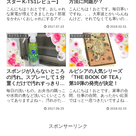
方法に問題が？
スター K-TS1レビュー】
こんにちは！おとです。毎日寒い
こんにちは！おとです。おしゃれ
ですね、、。大寒波とかいらんね
な家電が増えてきましたね！部屋
んけど。それでなくても寒いの苦
をかわいくおしゃれにするアイテ
手やのにぃぃぃぃ。（なんでかっ
ムとしてはぴったり！女性の一人
2017.07.23
2018.02.01
て？夏生まれやから！が決まり文
暮らしでももってこいですね。と
句）今月もガス代の紙？がポスト
いうわけでわたしが選んだおしゃ
ライフスタイル
ライフスタイル
に入ってたので見て見ると、、、
れなトースターを紹介したいと思
7,000円超えてるぅぅぅ。び
います。見た目がかわいい！なん
スポンジが入らないところ
ルピシアの人気シリーズ
の汚れ。スプレーして１分
「THE BOOK OF TEA」
置くだけで汚れすっきり！
第10弾の発売が決定！
キュキュット泡スプレーが
毎日の洗いもの。お弁当の隅っこ
こんにちは！おとです。家事の合
優秀すぎて感動！【食器洗
や水筒の奥など洗いにくいところ
間、仕事の合間、あったかい紅茶
ってありますよね～。汚れがたま
でほっと一息つきたいですよね。
い】
ったり、ピンクになってた
ルピシアの人気シリーズ「THE
2017.09.25
2018.02.15
り。。。どうにかならないかな～
BOOK OF TEA（ブック オブ テ
と思ってたらテレビで「キュキュ
ィー）」。第10弾が2018年3月9
ット泡スプレー」のＣＭが！ちょ
日金曜日発売されるんです！今回
うど子ども用の水筒のストローを
もおしゃれで
スポンサーリンク
洗って