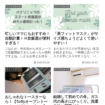
ライフスタイル
ライフスタイル
忙しいママにもおすすめ！
「美フィットマスク」がサ
自動計量ＩＨ炊飯器が便利
イズ感ちょうどよくて使い
すぎる！
やすい！
ごはんが、外出先からボタン一つ
まだまだマスクが手放せない生活
で炊飯開始できたらめっちゃ便利
が続きますね。一時期に比べてマ
ですよね。しかもお米とお水を自
スクが手に入りやすくなり、バリ
動計量してくれるから忙しい朝に
エーションもかなり増えてきまし
2025.05.18
2022.10.21
セットしなくてもいい。そんな炊
た。私は毎日使い捨ての不織布マ
飯器を見つけました★それがこち
スクを使っています。ドラッグス
ライフスタイル
ライフスタイル
ら！パナソニック 自動計量ＩＨ
トアで売ってる50枚600円くらい
炊飯器 SR-AX1最近流行り
のものを主人と一緒に使って
結婚して初めての冬。ガス
おしゃれなトースターな
代の高さにびっくり。洗濯
ら！【Toffyオーブントー