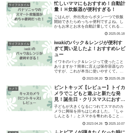
ニック コンパクトベーカリーSD-CB1商
忙しいママにもおすすめ！自動計
ライフスタイル
品のポイントホーム
量ＩＨ炊飯器が便利すぎる！
ごはんが、外出先からボタン一つで炊飯
開始できたらめっちゃ便利ですよね。し
かもお米とお水を自動計量してくれるか
ら忙しい朝にセットしなくてもいい。そ
2025.05.18
んな炊飯器を見つけました★それがこち
ら！パナソニック 自動計量ＩＨ炊飯
iwakiのパック＆レンジが便利す
ライフスタイル
器 SR-AX1最近流行り
ぎて買い足したよ！おすすめレビ
ュー
イワキのパック＆レンジって使ったこと
ありますか？簡単に言えば保存容器なの
ですが、これが本当に使いやすくて。初
めて使ったのは山本ゆりさんの本につい
2023.08.20
2025.05.28
てたものから始まりました。（お気づき
の方もいるかもですが、山本ゆりさんの
ピントキッズ【レビュー】トイカ
カメラ
本めっちゃ持ってます。）
メラでこどもと遊ぶと新たな発
見！誕生日・クリスマスにおすす
め
子どもが大きくなるにつれてスマホのカ
メラに興味を持ちはじめました。「しゃ
しんとる！」とスマホを奪われることが
多くなってきたので、いっちょトイカメ
2023.04.26
2025.10.07
ラでも買ってあげるか！！ということで3
歳の誕生日にピントキッズカメラをプレ
ふとピアノが弾きたくなった時に