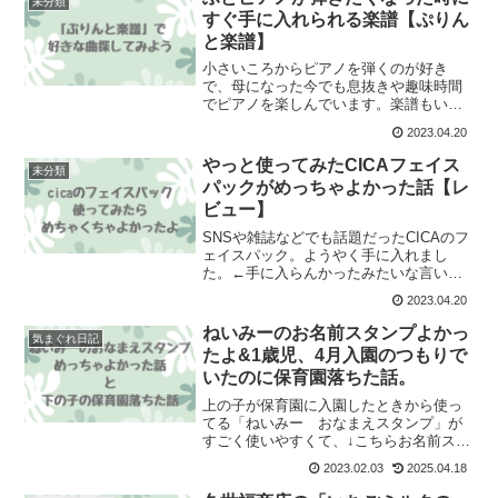
未分類
ゼントしました。３歳の
すぐ手に入れられる楽譜【ぷりん
と楽譜】
小さいころからピアノを弾くのが好き
で、母になった今でも息抜きや趣味時間
でピアノを楽しんでいます。楽譜もいろ
いろ持っていますが、ふと「あの曲弾き
2023.04.20
たいな」と思うこともしばしば。そんな
とき「今！今すぐ弾きたいんだ！」の気
やっと使ってみたCICAフェイス
未分類
持ちが叶えられるものを見つ
パックがめっちゃよかった話【レ
ビュー】
SNSや雑誌などでも話題だったCICAのフ
ェイスパック。ようやく手に入れまし
た。←手に入らんかったみたいな言い方
やけど、普通に売ってます。ただ私が買
2023.04.20
ってなかっただけ。いいらしい、という
のは耳にしていましたが子どもが産まれ
ねいみーのお名前スタンプよかっ
気まぐれ日記
てからフェイスパック
たよ&1歳児、4月入園のつもりで
いたのに保育園落ちた話。
上の子が保育園に入園したときから使っ
てる「ねいみー おなまえスタンプ」が
すごく使いやすくて、↓こちらお名前スタ
ンプ ねいみー ドリームセット 兄弟 追加
2023.02.03
2025.04.18
用 ゴム印 15本 倒れない収納 スタンド 2
個 ひらがな 11本 漢字 3本 イラスト