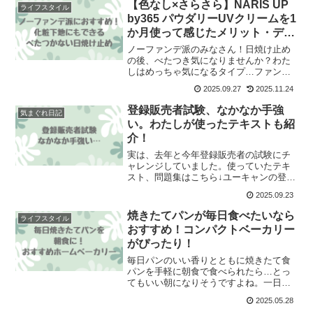
【色なし×さらさら】NARIS UP
ライフスタイル
by365 パウダリーUVクリームを1
か月使って感じたメリット・デメ
リット
ノーファンデ派のみなさん！日焼け止め
の後、べたつき気になりませんか？わた
しはめっちゃ気になるタイプ…ファンデ
は塗らないけど、日焼け止めを塗るとべ
2025.09.27
2025.11.24
たつきが気になり、結局お粉乗せないと
あかんやん、とあきらめてたんですが…
登録販売者試験、なかなか手強
気まぐれ日記
めっちゃいい商品見つけた
い。わたしが使ったテキストも紹
介！
実は、去年と今年登録販売者の試験にチ
ャレンジしていました。使っていたテキ
スト、問題集はこちら↓ユーキャンの登録
販売者 速習テキスト＆重要過去問題集 第
2025.09.23
5版Amazon楽天調剤薬局で働いてるし、
ＯＴＣの担当やし取ってみようかという
焼きたてパンが毎日食べたいなら
ライフスタイル
軽い気持ちで
おすすめ！コンパクトベーカリー
がぴったり！
毎日パンのいい香りとともに焼きたて食
パンを手軽に朝食で食べられたら…とっ
てもいい朝になりそうですよね。一日を
さわやかに始められそうです。そんな朝
2025.05.28
が手に入ります☆それがこちら！パナソ