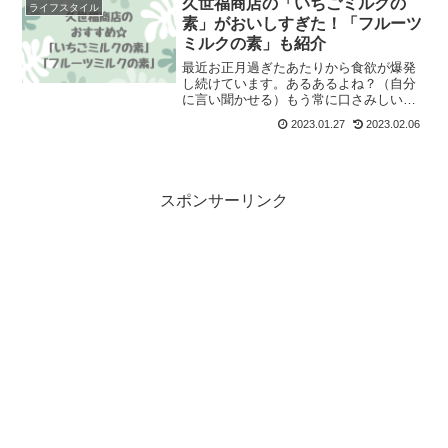
久世福商店の「いちごミルクの
ライフスタイル
素」がおいしすぎた！「フルーツ
ミルクの素」も紹介
最近お正月過ぎたあたりから食欲が爆発
し続けています。あるあるよね？（自分
に言い聞かせる）もう常に口さみしい。
気づけば食べ物を探してる。←それやば
2023.01.27
2023.02.06
いやろ体重よ増えないでくれ…（無駄な
願い）そんな私が激ハマりした久世福の
「いちごミルクの素」を紹
スポンサーリンク