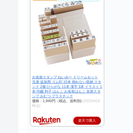
お名前スタンプ ねいみー ドリームセット
兄弟 追加用 ゴム印 15本 倒れない収納 スタ
ンド 2個 ひらがな 11本 漢字 3本 イラスト 1
本 印鑑 判子 はんこ お名前はんこ 名前スタ
ンプ おむつ プラスチック
価格：1,940円（税込、送料別)
(2025/4/18
時点)
楽天で購入