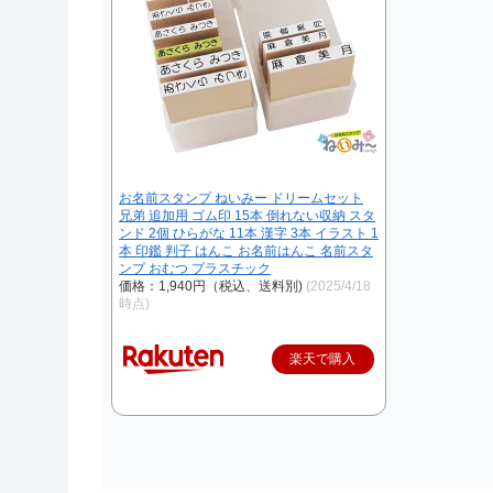
お名前スタンプ ねいみー ドリームセット
兄弟 追加用 ゴム印 15本 倒れない収納 スタ
ンド 2個 ひらがな 11本 漢字 3本 イラスト 1
本 印鑑 判子 はんこ お名前はんこ 名前スタ
ンプ おむつ プラスチック
価格：1,940円（税込、送料別)
(2025/4/18
時点)
楽天で購入