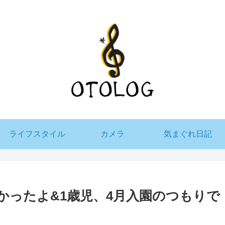
ライフスタイル
カメラ
気まぐれ日記
かったよ&1歳児、4月入園のつもりで